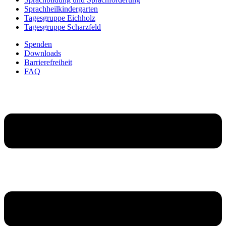
Sprachheilkindergarten
Tagesgruppe Eichholz
Tagesgruppe Scharzfeld
Spenden
Downloads
Barrierefreiheit
FAQ