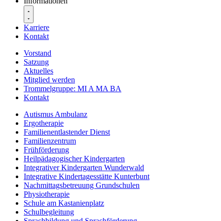
Informationen
Karriere
Kontakt
Vorstand
Satzung
Aktuelles
Mitglied werden
Trommelgruppe: MI A MA BA
Kontakt
Autismus Ambulanz
Ergotherapie
Familienentlastender Dienst
Familienzentrum
Frühförderung
Heilpädagogischer Kindergarten
Integrativer Kindergarten Wunderwald
Integrative Kindertagesstätte Kunterbunt
Nachmittagsbetreuung Grundschulen
Physiotherapie
Schule am Kastanienplatz
Schulbegleitung
Sprachbildung und Sprachförderung